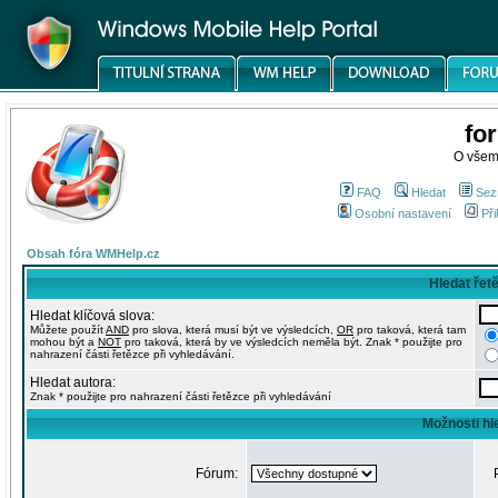
fo
O všem
FAQ
Hledat
Sez
Osobní nastavení
Při
Obsah fóra WMHelp.cz
Hledat řet
Hledat klíčová slova:
Můžete použít
AND
pro slova, která musí být ve výsledcích,
OR
pro taková, která tam
mohou být a
NOT
pro taková, která by ve výsledcích neměla být. Znak * použijte pro
nahrazení části řetězce při vyhledávání.
Hledat autora:
Znak * použijte pro nahrazení části řetězce při vyhledávání
Možnosti hl
Fórum: