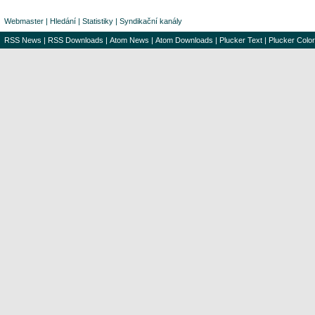
Webmaster
|
Hledání
|
Statistiky
|
Syndikační kanály
RSS News
|
RSS Downloads
|
Atom News
|
Atom Downloads
|
Plucker Text
|
Plucker Color