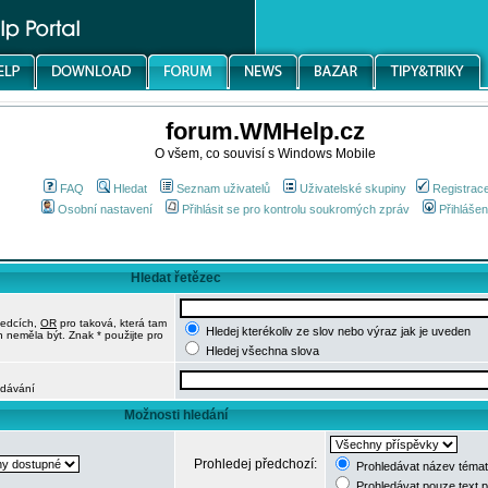
forum.WMHelp.cz
O všem, co souvisí s Windows Mobile
FAQ
Hledat
Seznam uživatelů
Uživatelské skupiny
Registrac
Osobní nastavení
Přihlásit se pro kontrolu soukromých zpráv
Přihlášen
Hledat řetězec
ledcích,
OR
pro taková, která tam
Hledej kterékoliv ze slov nebo výraz jak je uveden
h neměla být. Znak * použijte pro
Hledej všechna slova
edávání
Možnosti hledání
Prohledej předchozí:
Prohledávat název témat
Prohledávat pouze text 