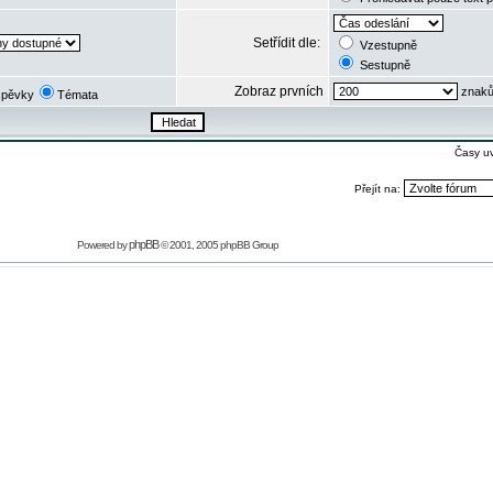
Setřídit dle:
Vzestupně
Sestupně
Zobraz prvních
znaků
spěvky
Témata
Časy u
Přejít na:
phpBB
Powered by
© 2001, 2005 phpBB Group