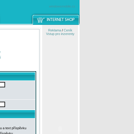
windowsmobile.cz
Reklama
/
Ceník
Vstup pro inzerenty
e
í
u a text příspěvku
příspěvku