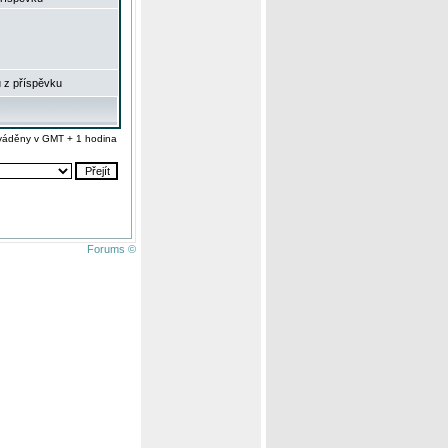
 z příspěvku
váděny v GMT + 1 hodina
Forums ©