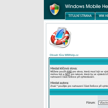
Obsah fóra WMHelp.cz
Hledat klíčová slova:
Můžete použít
AND
pro slova, která musí být ve výs
mohou být a
NOT
pro taková, která by ve výsledcíc
nahrazení části řetězce při vyhledávání.
Hledat autora:
Znak * použijte pro nahrazení části řetězce při vyhl
Fórum: