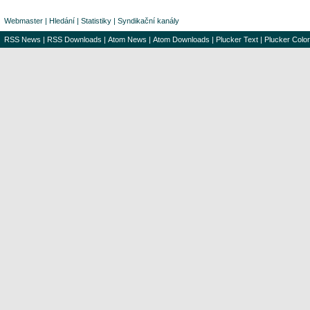
Webmaster
|
Hledání
|
Statistiky
|
Syndikační kanály
RSS News
|
RSS Downloads
|
Atom News
|
Atom Downloads
|
Plucker Text
|
Plucker Color