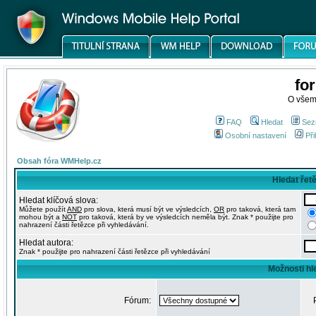
fo
O všem
FAQ
Hledat
Sez
Osobní nastavení
Při
Obsah fóra WMHelp.cz
Hledat řet
Hledat klíčová slova:
Můžete použít
AND
pro slova, která musí být ve výsledcích,
OR
pro taková, která tam
mohou být a
NOT
pro taková, která by ve výsledcích neměla být. Znak * použijte pro
nahrazení části řetězce při vyhledávání.
Hledat autora:
Znak * použijte pro nahrazení části řetězce při vyhledávání
Možnosti hl
Fórum: