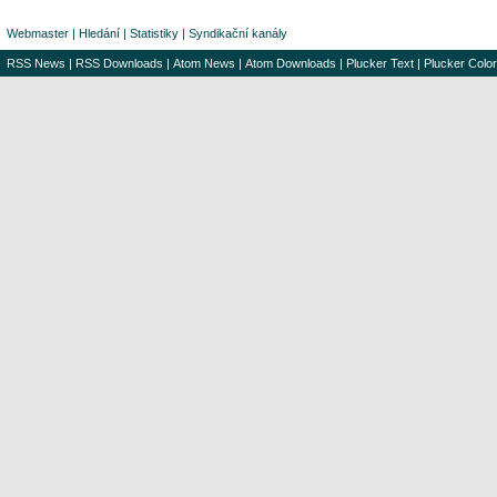
Webmaster
|
Hledání
|
Statistiky
|
Syndikační kanály
RSS News
|
RSS Downloads
|
Atom News
|
Atom Downloads
|
Plucker Text
|
Plucker Color