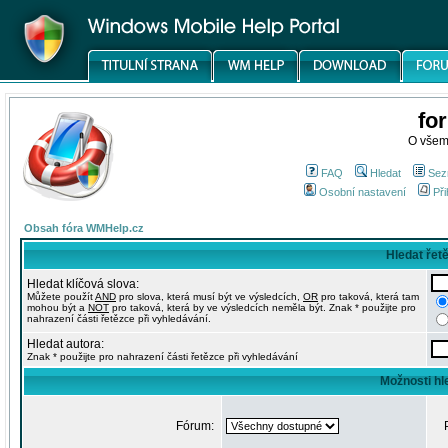
fo
O všem
FAQ
Hledat
Sez
Osobní nastavení
Při
Obsah fóra WMHelp.cz
Hledat řet
Hledat klíčová slova:
Můžete použít
AND
pro slova, která musí být ve výsledcích,
OR
pro taková, která tam
mohou být a
NOT
pro taková, která by ve výsledcích neměla být. Znak * použijte pro
nahrazení části řetězce při vyhledávání.
Hledat autora:
Znak * použijte pro nahrazení části řetězce při vyhledávání
Možnosti hl
Fórum: