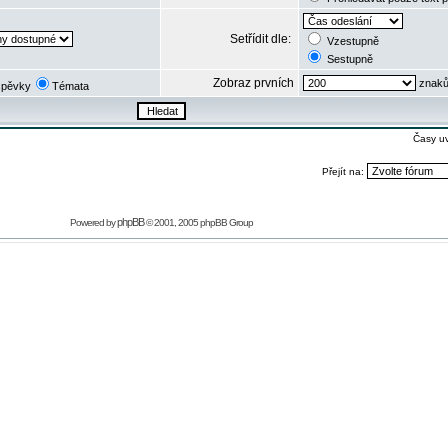
Setřídit dle:
Vzestupně
Sestupně
Zobraz prvních
znaků
spěvky
Témata
Časy u
Přejít na:
phpBB
Powered by
© 2001, 2005 phpBB Group