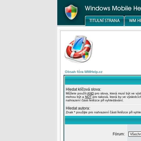
Obsah fóra WMHelp.cz
Hledat klíčová slova:
Můžete použít
AND
pro slova, která musí být ve výs
mohou být a
NOT
pro taková, která by ve výsledcíc
nahrazení části řetězce při vyhledávání.
Hledat autora:
Znak * použijte pro nahrazení části řetězce při vyhl
Fórum: