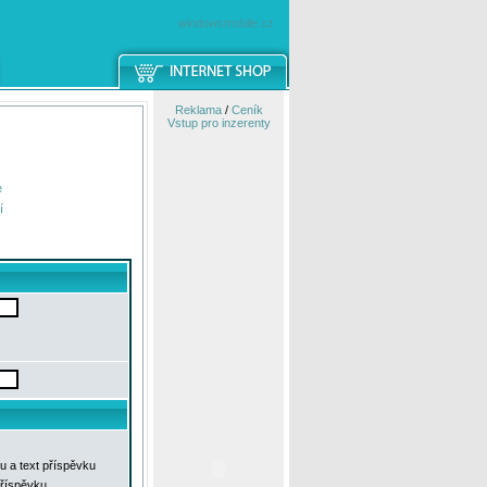
windowsmobile.cz
Reklama
/
Ceník
Vstup pro inzerenty
e
í
u a text příspěvku
příspěvku