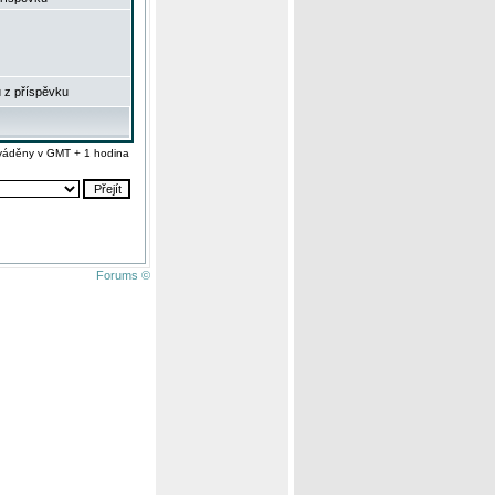
 z příspěvku
váděny v GMT + 1 hodina
Forums ©