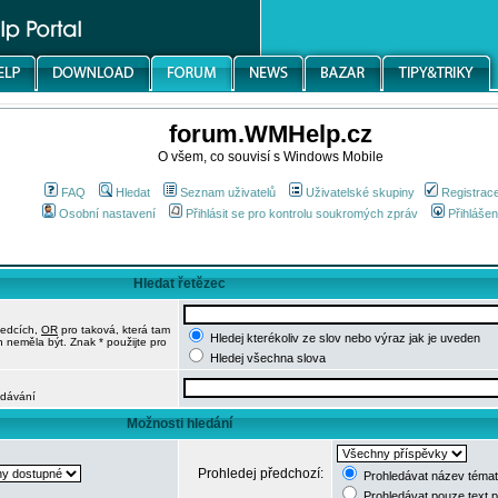
forum.WMHelp.cz
O všem, co souvisí s Windows Mobile
FAQ
Hledat
Seznam uživatelů
Uživatelské skupiny
Registrac
Osobní nastavení
Přihlásit se pro kontrolu soukromých zpráv
Přihlášen
Hledat řetězec
ledcích,
OR
pro taková, která tam
Hledej kterékoliv ze slov nebo výraz jak je uveden
h neměla být. Znak * použijte pro
Hledej všechna slova
edávání
Možnosti hledání
Prohledej předchozí:
Prohledávat název témat
Prohledávat pouze text 