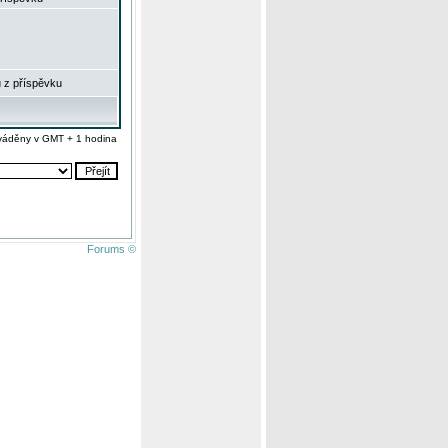
 z příspěvku
váděny v GMT + 1 hodina
Forums ©