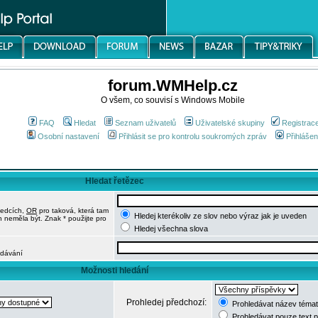
forum.WMHelp.cz
O všem, co souvisí s Windows Mobile
FAQ
Hledat
Seznam uživatelů
Uživatelské skupiny
Registrac
Osobní nastavení
Přihlásit se pro kontrolu soukromých zpráv
Přihlášen
Hledat řetězec
ledcích,
OR
pro taková, která tam
Hledej kterékoliv ze slov nebo výraz jak je uveden
h neměla být. Znak * použijte pro
Hledej všechna slova
edávání
Možnosti hledání
Prohledej předchozí:
Prohledávat název témat
Prohledávat pouze text 