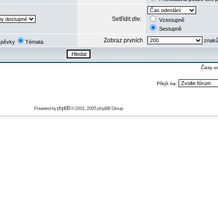
Setřídit dle:
Vzestupně
Sestupně
Zobraz prvních
znaků
spěvky
Témata
Časy u
Přejít na:
phpBB
Powered by
© 2001, 2005 phpBB Group