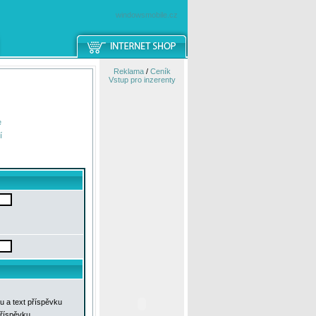
windowsmobile.cz
Reklama
/
Ceník
Vstup pro inzerenty
e
í
u a text příspěvku
příspěvku