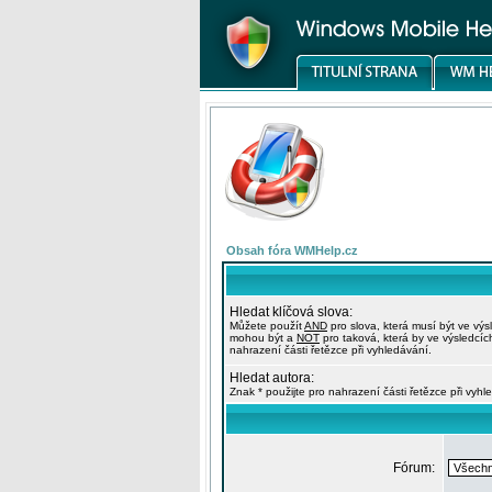
Obsah fóra WMHelp.cz
Hledat klíčová slova:
Můžete použít
AND
pro slova, která musí být ve výs
mohou být a
NOT
pro taková, která by ve výsledcíc
nahrazení části řetězce při vyhledávání.
Hledat autora:
Znak * použijte pro nahrazení části řetězce při vyhl
Fórum: