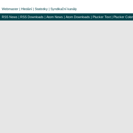
Webmaster
|
Hledání
|
Statistiky
|
Syndikační kanály
RSS News
|
RSS Downloads
|
Atom News
|
Atom Downloads
|
Plucker Text
|
Plucker Color