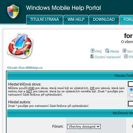
fo
O všem
FAQ
Hledat
Sez
Osobní nastavení
Při
Obsah fóra WMHelp.cz
Hledat řet
Hledat klíčová slova:
Můžete použít
AND
pro slova, která musí být ve výsledcích,
OR
pro taková, která tam
mohou být a
NOT
pro taková, která by ve výsledcích neměla být. Znak * použijte pro
nahrazení části řetězce při vyhledávání.
Hledat autora:
Znak * použijte pro nahrazení části řetězce při vyhledávání
Možnosti hl
Fórum: