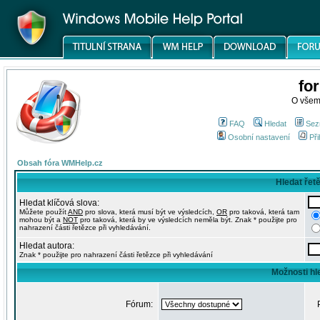
fo
O všem
FAQ
Hledat
Sez
Osobní nastavení
Při
Obsah fóra WMHelp.cz
Hledat řet
Hledat klíčová slova:
Můžete použít
AND
pro slova, která musí být ve výsledcích,
OR
pro taková, která tam
mohou být a
NOT
pro taková, která by ve výsledcích neměla být. Znak * použijte pro
nahrazení části řetězce při vyhledávání.
Hledat autora:
Znak * použijte pro nahrazení části řetězce při vyhledávání
Možnosti hl
Fórum: