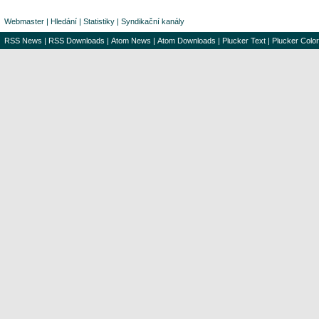
Webmaster
|
Hledání
|
Statistiky
|
Syndikační kanály
RSS News
|
RSS Downloads
|
Atom News
|
Atom Downloads
|
Plucker Text
|
Plucker Color