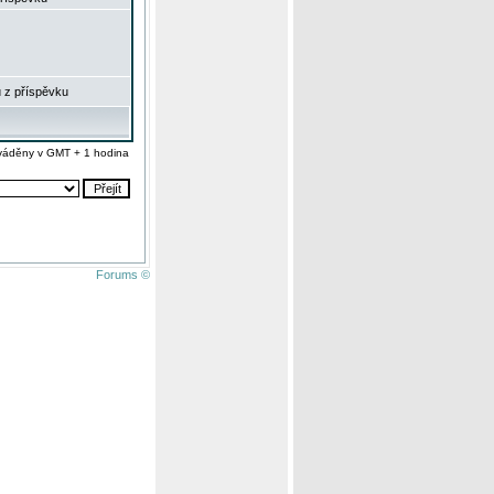
 z příspěvku
váděny v GMT + 1 hodina
Forums ©