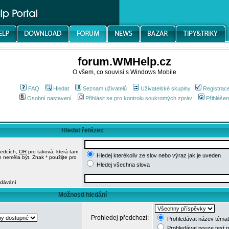
forum.WMHelp.cz
O všem, co souvisí s Windows Mobile
FAQ
Hledat
Seznam uživatelů
Uživatelské skupiny
Registrac
Osobní nastavení
Přihlásit se pro kontrolu soukromých zpráv
Přihlášen
Hledat řetězec
ledcích,
OR
pro taková, která tam
Hledej kterékoliv ze slov nebo výraz jak je uveden
h neměla být. Znak * použijte pro
Hledej všechna slova
edávání
Možnosti hledání
Prohledej předchozí:
Prohledávat název témat
Prohledávat pouze text 