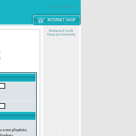
windowsmobile.cz
Reklama
/
Ceník
Vstup pro inzerenty
e
í
u a text příspěvku
příspěvku