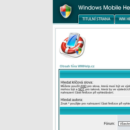
Obsah fóra WMHelp.cz
Hledat klíčová slova:
Můžete použít
AND
pro slova, která musí být ve výs
mohou být a
NOT
pro taková, která by ve výsledcíc
nahrazení části řetězce při vyhledávání.
Hledat autora:
Znak * použijte pro nahrazení části řetězce při vyhl
Fórum: