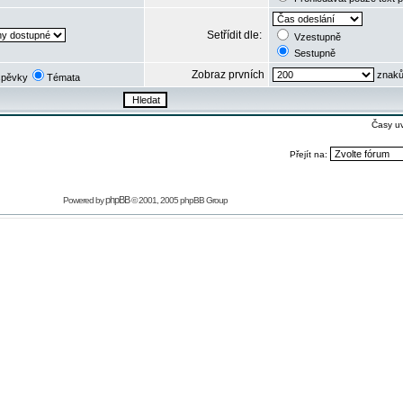
Setřídit dle:
Vzestupně
Sestupně
Zobraz prvních
znaků
spěvky
Témata
Časy u
Přejít na:
phpBB
Powered by
© 2001, 2005 phpBB Group