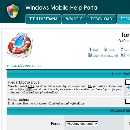
fo
O všem
FAQ
Hledat
Sez
Osobní nastavení
Při
Obsah fóra WMHelp.cz
Hledat řet
Hledat klíčová slova:
Můžete použít
AND
pro slova, která musí být ve výsledcích,
OR
pro taková, která tam
mohou být a
NOT
pro taková, která by ve výsledcích neměla být. Znak * použijte pro
nahrazení části řetězce při vyhledávání.
Hledat autora:
Znak * použijte pro nahrazení části řetězce při vyhledávání
Možnosti hl
Fórum: