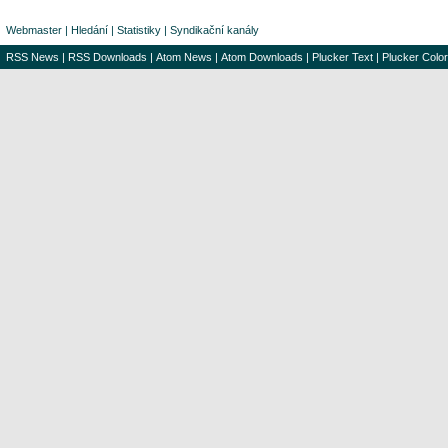
Webmaster
|
Hledání
|
Statistiky
|
Syndikační kanály
RSS News
|
RSS Downloads
|
Atom News
|
Atom Downloads
|
Plucker Text
|
Plucker Color