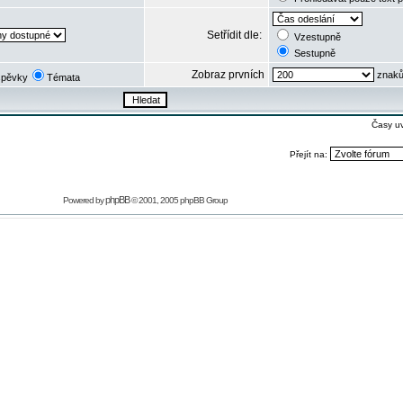
Setřídit dle:
Vzestupně
Sestupně
Zobraz prvních
znaků
spěvky
Témata
Časy u
Přejít na:
phpBB
Powered by
© 2001, 2005 phpBB Group