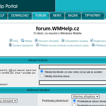
forum.WMHelp.cz
O všem, co souvisí s Windows Mobile
FAQ
Hledat
Seznam uživatelů
Uživatelské skupiny
Registrac
Osobní nastavení
Přihlásit se pro kontrolu soukromých zpráv
Přihlášen
Hledat řetězec
ledcích,
OR
pro taková, která tam
Hledej kterékoliv ze slov nebo výraz jak je uveden
h neměla být. Znak * použijte pro
Hledej všechna slova
edávání
Možnosti hledání
Prohledej předchozí:
Prohledávat název témat
Prohledávat pouze text 