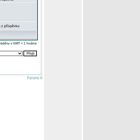
 z příspěvku
váděny v GMT + 1 hodina
Forums ©