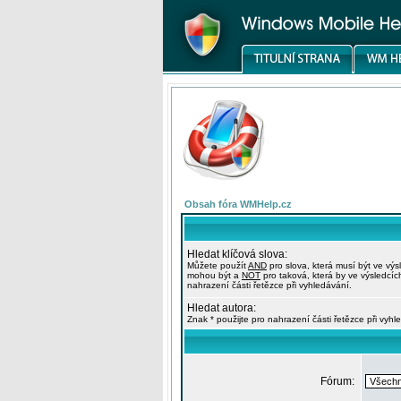
Obsah fóra WMHelp.cz
Hledat klíčová slova:
Můžete použít
AND
pro slova, která musí být ve výs
mohou být a
NOT
pro taková, která by ve výsledcíc
nahrazení části řetězce při vyhledávání.
Hledat autora:
Znak * použijte pro nahrazení části řetězce při vyhl
Fórum: