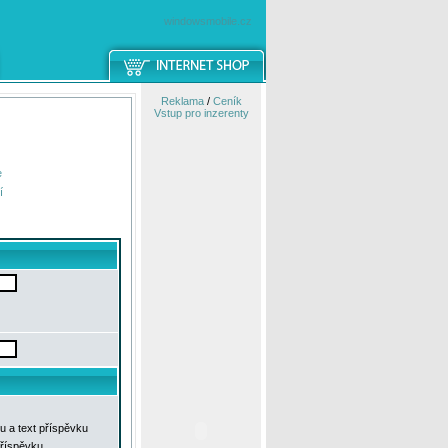
windowsmobile.cz
Reklama
/
Ceník
Vstup pro inzerenty
e
í
u a text příspěvku
příspěvku