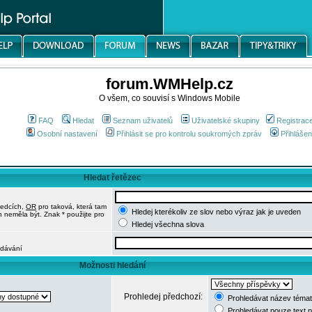
forum.WMHelp.cz
O všem, co souvisí s Windows Mobile
FAQ
Hledat
Seznam uživatelů
Uživatelské skupiny
Registrac
Osobní nastavení
Přihlásit se pro kontrolu soukromých zpráv
Přihlášen
Hledat řetězec
ledcích,
OR
pro taková, která tam
Hledej kterékoliv ze slov nebo výraz jak je uveden
h neměla být. Znak * použijte pro
Hledej všechna slova
edávání
Možnosti hledání
Prohledej předchozí:
Prohledávat název témat
Prohledávat pouze text 