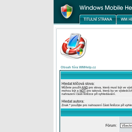
Obsah fóra WMHelp.cz
Hledat klíčová slova:
Můžete použít
AND
pro slova, která musí být ve výs
mohou být a
NOT
pro taková, která by ve výsledcíc
nahrazení části řetězce při vyhledávání.
Hledat autora:
Znak * použijte pro nahrazení části řetězce při vyhl
Fórum: