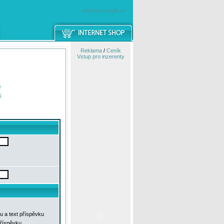
windowsmobile.cz
Reklama
/
Ceník
Vstup pro inzerenty
e
í
u a text příspěvku
příspěvku