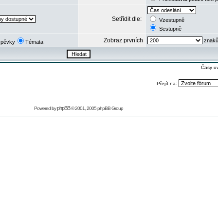
Setřídit dle:
Vzestupně
Sestupně
Zobraz prvních
znaků
spěvky
Témata
Časy u
Přejít na:
phpBB
Powered by
© 2001, 2005 phpBB Group