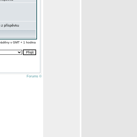
 z příspěvku
váděny v GMT + 1 hodina
Forums ©