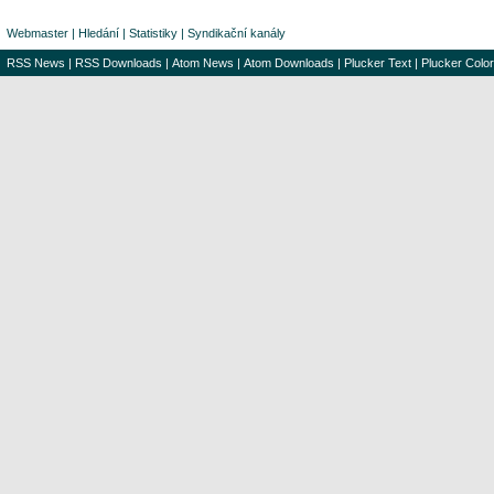
Webmaster
|
Hledání
|
Statistiky
|
Syndikační kanály
RSS News
|
RSS Downloads
|
Atom News
|
Atom Downloads
|
Plucker Text
|
Plucker Color