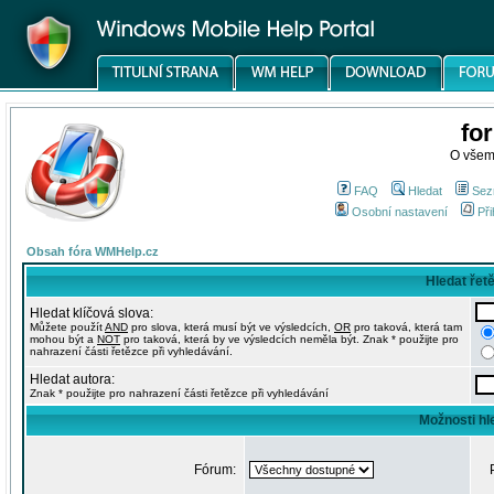
fo
O všem
FAQ
Hledat
Sez
Osobní nastavení
Při
Obsah fóra WMHelp.cz
Hledat řet
Hledat klíčová slova:
Můžete použít
AND
pro slova, která musí být ve výsledcích,
OR
pro taková, která tam
mohou být a
NOT
pro taková, která by ve výsledcích neměla být. Znak * použijte pro
nahrazení části řetězce při vyhledávání.
Hledat autora:
Znak * použijte pro nahrazení části řetězce při vyhledávání
Možnosti hl
Fórum: