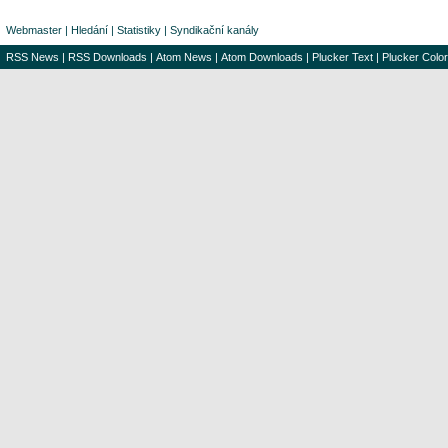
Webmaster
|
Hledání
|
Statistiky
|
Syndikační kanály
RSS News
|
RSS Downloads
|
Atom News
|
Atom Downloads
|
Plucker Text
|
Plucker Color