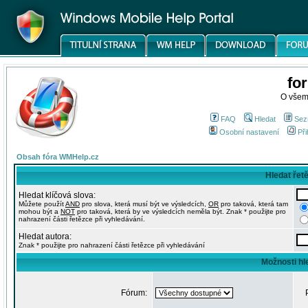
fo
O všem
FAQ
Hledat
Sez
Osobní nastavení
Při
Obsah fóra WMHelp.cz
Hledat řet
Hledat klíčová slova:
Můžete použít
AND
pro slova, která musí být ve výsledcích,
OR
pro taková, která tam
mohou být a
NOT
pro taková, která by ve výsledcích neměla být. Znak * použijte pro
nahrazení části řetězce při vyhledávání.
Hledat autora:
Znak * použijte pro nahrazení části řetězce při vyhledávání
Možnosti hl
Fórum: