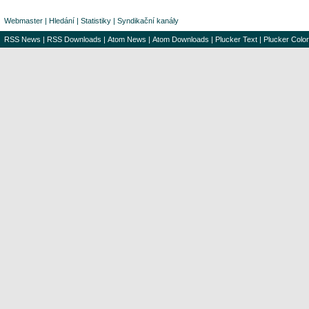
Webmaster
|
Hledání
|
Statistiky
|
Syndikační kanály
RSS News
|
RSS Downloads
|
Atom News
|
Atom Downloads
|
Plucker Text
|
Plucker Color