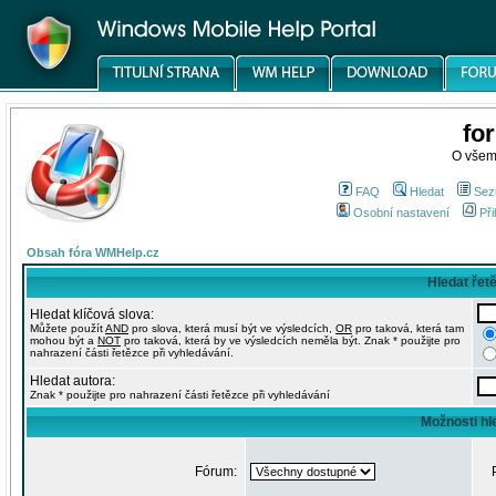
fo
O všem
FAQ
Hledat
Sez
Osobní nastavení
Při
Obsah fóra WMHelp.cz
Hledat řet
Hledat klíčová slova:
Můžete použít
AND
pro slova, která musí být ve výsledcích,
OR
pro taková, která tam
mohou být a
NOT
pro taková, která by ve výsledcích neměla být. Znak * použijte pro
nahrazení části řetězce při vyhledávání.
Hledat autora:
Znak * použijte pro nahrazení části řetězce při vyhledávání
Možnosti hl
Fórum: