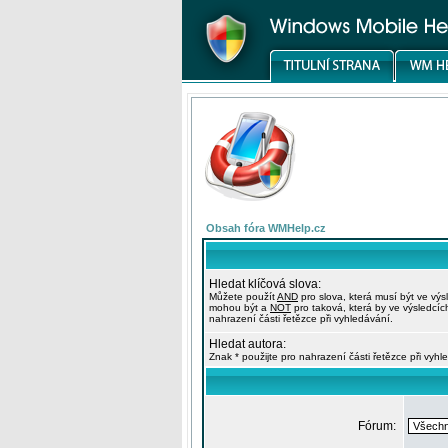
Obsah fóra WMHelp.cz
Hledat klíčová slova:
Můžete použít
AND
pro slova, která musí být ve výs
mohou být a
NOT
pro taková, která by ve výsledcíc
nahrazení části řetězce při vyhledávání.
Hledat autora:
Znak * použijte pro nahrazení části řetězce při vyhl
Fórum: