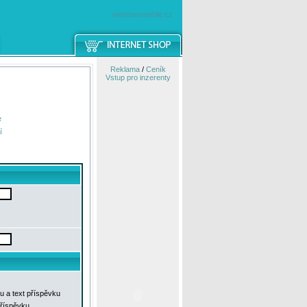
windowsmobile.cz
Reklama
/
Ceník
Vstup pro inzerenty
e
í
u a text příspěvku
příspěvku