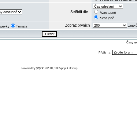
Setřídit dle:
Vzestupně
Sestupně
Zobraz prvních
znaků
spěvky
Témata
Časy u
Přejít na:
phpBB
Powered by
© 2001, 2005 phpBB Group