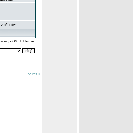
 z příspěvku
váděny v GMT + 1 hodina
Forums ©