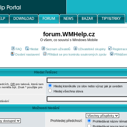
forum.WMHelp.cz
O všem, co souvisí s Windows Mobile
FAQ
Hledat
Seznam uživatelů
Uživatelské skupiny
Registrac
Osobní nastavení
Přihlásit se pro kontrolu soukromých zpráv
Přihlášen
Hledat řetězec
ledcích,
OR
pro taková, která tam
Hledej kterékoliv ze slov nebo výraz jak je uveden
h neměla být. Znak * použijte pro
Hledej všechna slova
edávání
Možnosti hledání
Prohledej předchozí:
Prohledávat název témat
Prohledávat pouze text 