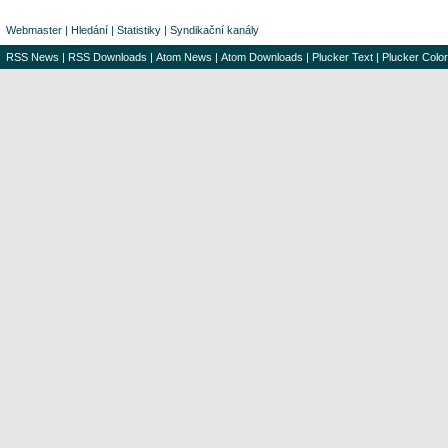
Webmaster
|
Hledání
|
Statistiky
|
Syndikační kanály
RSS News
|
RSS Downloads
|
Atom News
|
Atom Downloads
|
Plucker Text
|
Plucker Color