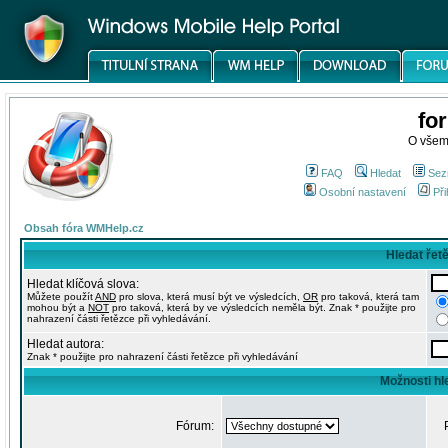
fo
O všem
FAQ
Hledat
Sez
Osobní nastavení
Při
Obsah fóra WMHelp.cz
Hledat řet
Hledat klíčová slova:
Můžete použít
AND
pro slova, která musí být ve výsledcích,
OR
pro taková, která tam
mohou být a
NOT
pro taková, která by ve výsledcích neměla být. Znak * použijte pro
nahrazení části řetězce při vyhledávání.
Hledat autora:
Znak * použijte pro nahrazení části řetězce při vyhledávání
Možnosti hl
Fórum: