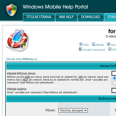
fo
O všem
FAQ
Hledat
Sez
Osobní nastavení
Při
Obsah fóra WMHelp.cz
Hledat řet
Hledat klíčová slova:
Můžete použít
AND
pro slova, která musí být ve výsledcích,
OR
pro taková, která tam
mohou být a
NOT
pro taková, která by ve výsledcích neměla být. Znak * použijte pro
nahrazení části řetězce při vyhledávání.
Hledat autora:
Znak * použijte pro nahrazení části řetězce při vyhledávání
Možnosti hl
Fórum: