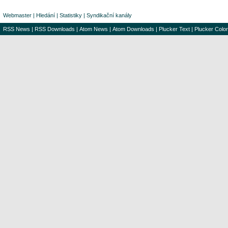
Webmaster
|
Hledání
|
Statistiky
|
Syndikační kanály
RSS News
|
RSS Downloads
|
Atom News
|
Atom Downloads
|
Plucker Text
|
Plucker Color