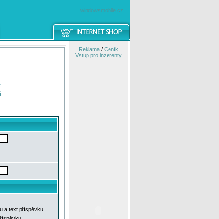
windowsmobile.cz
Reklama
/
Ceník
Vstup pro inzerenty
e
í
u a text příspěvku
příspěvku