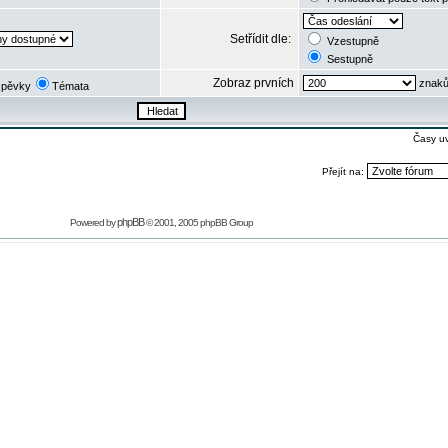
Setřídit dle:
Vzestupně
Sestupně
Zobraz prvních
znaků
spěvky
Témata
Časy u
Přejít na:
phpBB
Powered by
© 2001, 2005 phpBB Group