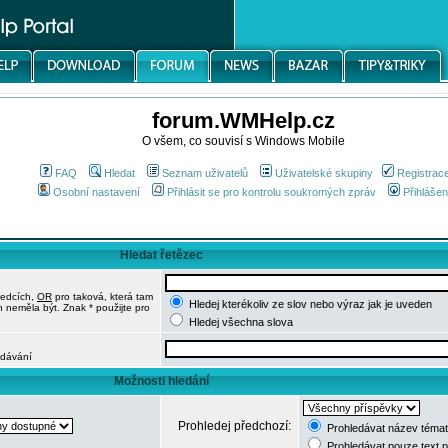
forum.WMHelp.cz
O všem, co souvisí s Windows Mobile
FAQ
Hledat
Seznam uživatelů
Uživatelské skupiny
Registrac
Osobní nastavení
Přihlásit se pro kontrolu soukromých zpráv
Přihlášen
Hledat řetězec
ledcích,
OR
pro taková, která tam
Hledej kterékoliv ze slov nebo výraz jak je uveden
h neměla být. Znak * použijte pro
Hledej všechna slova
edávání
Možnosti hledání
Prohledej předchozí:
Prohledávat název témat
Prohledávat pouze text 