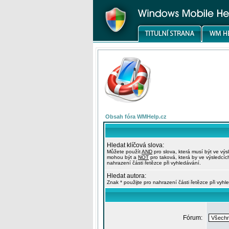
Obsah fóra WMHelp.cz
Hledat klíčová slova:
Můžete použít
AND
pro slova, která musí být ve výs
mohou být a
NOT
pro taková, která by ve výsledcíc
nahrazení části řetězce při vyhledávání.
Hledat autora:
Znak * použijte pro nahrazení části řetězce při vyhl
Fórum: