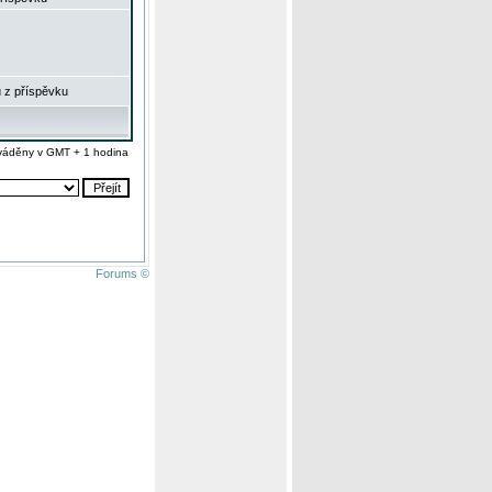
 z příspěvku
váděny v GMT + 1 hodina
Forums ©