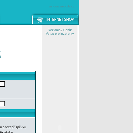
windowsmobile.cz
Reklama
/
Ceník
Vstup pro inzerenty
e
í
u a text příspěvku
příspěvku