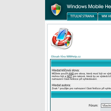
Obsah fóra WMHelp.cz
Hledat klíčová slova:
Můžete použít
AND
pro slova, která musí být ve výs
mohou být a
NOT
pro taková, která by ve výsledcíc
nahrazení části řetězce při vyhledávání.
Hledat autora:
Znak * použijte pro nahrazení části řetězce při vyhl
Fórum: