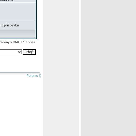
 z příspěvku
váděny v GMT + 1 hodina
Forums ©