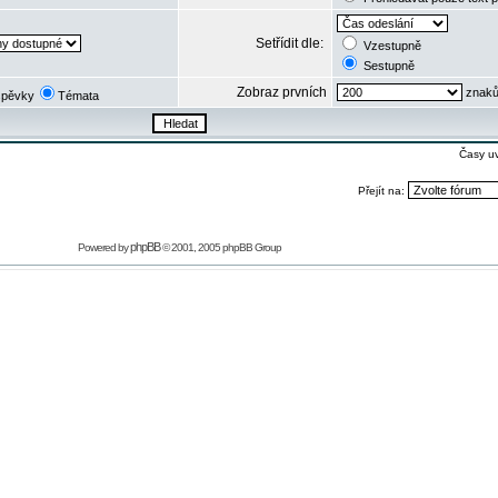
Setřídit dle:
Vzestupně
Sestupně
Zobraz prvních
znaků
spěvky
Témata
Časy u
Přejít na:
phpBB
Powered by
© 2001, 2005 phpBB Group