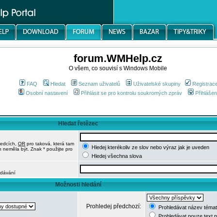
forum.WMHelp.cz
O všem, co souvisí s Windows Mobile
FAQ
Hledat
Seznam uživatelů
Uživatelské skupiny
Registrac
Osobní nastavení
Přihlásit se pro kontrolu soukromých zpráv
Přihlášen
Hledat řetězec
ledcích,
OR
pro taková, která tam
Hledej kterékoliv ze slov nebo výraz jak je uveden
h neměla být. Znak * použijte pro
Hledej všechna slova
edávání
Možnosti hledání
Prohledej předchozí:
Prohledávat název témat
Prohledávat pouze text 