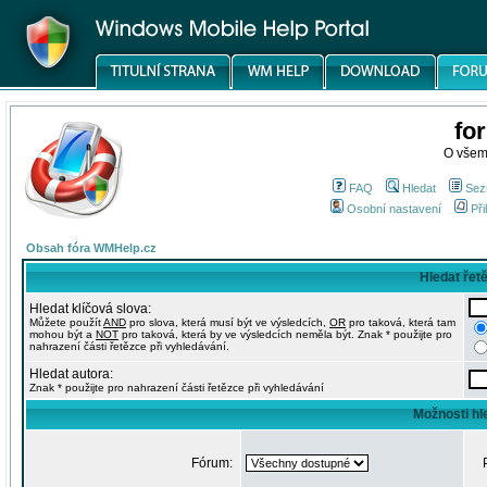
fo
O všem
FAQ
Hledat
Sez
Osobní nastavení
Při
Obsah fóra WMHelp.cz
Hledat řet
Hledat klíčová slova:
Můžete použít
AND
pro slova, která musí být ve výsledcích,
OR
pro taková, která tam
mohou být a
NOT
pro taková, která by ve výsledcích neměla být. Znak * použijte pro
nahrazení části řetězce při vyhledávání.
Hledat autora:
Znak * použijte pro nahrazení části řetězce při vyhledávání
Možnosti hl
Fórum: