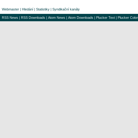
Webmaster
|
Hledání
|
Statistiky
|
Syndikační kanály
RSS News
|
RSS Downloads
|
Atom News
|
Atom Downloads
|
Plucker Text
|
Plucker Color