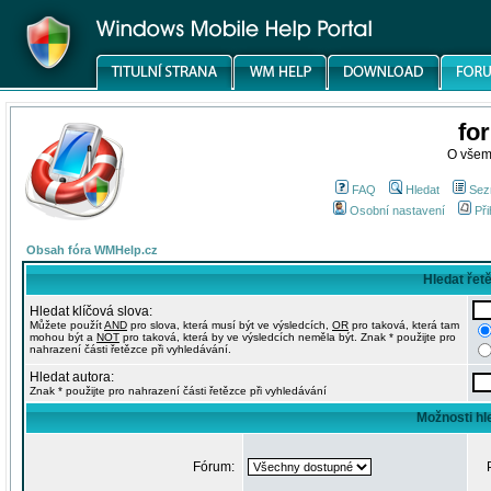
fo
O všem
FAQ
Hledat
Sez
Osobní nastavení
Při
Obsah fóra WMHelp.cz
Hledat řet
Hledat klíčová slova:
Můžete použít
AND
pro slova, která musí být ve výsledcích,
OR
pro taková, která tam
mohou být a
NOT
pro taková, která by ve výsledcích neměla být. Znak * použijte pro
nahrazení části řetězce při vyhledávání.
Hledat autora:
Znak * použijte pro nahrazení části řetězce při vyhledávání
Možnosti hl
Fórum: