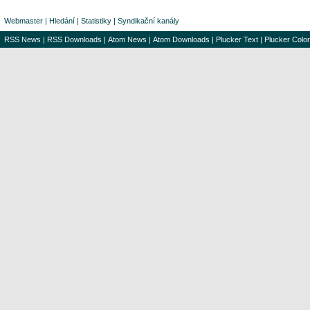
Webmaster
|
Hledání
|
Statistiky
|
Syndikační kanály
RSS News
|
RSS Downloads
|
Atom News
|
Atom Downloads
|
Plucker Text
|
Plucker Color