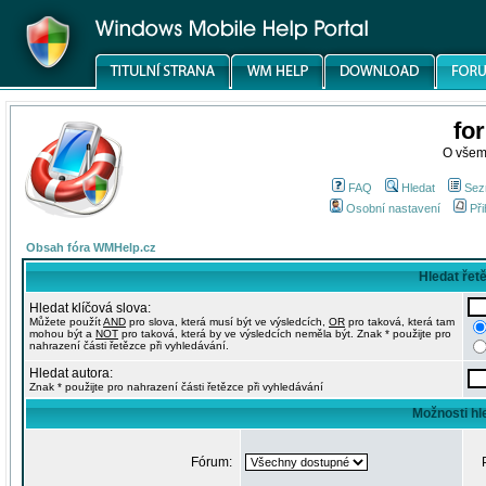
fo
O všem
FAQ
Hledat
Sez
Osobní nastavení
Při
Obsah fóra WMHelp.cz
Hledat řet
Hledat klíčová slova:
Můžete použít
AND
pro slova, která musí být ve výsledcích,
OR
pro taková, která tam
mohou být a
NOT
pro taková, která by ve výsledcích neměla být. Znak * použijte pro
nahrazení části řetězce při vyhledávání.
Hledat autora:
Znak * použijte pro nahrazení části řetězce při vyhledávání
Možnosti hl
Fórum: