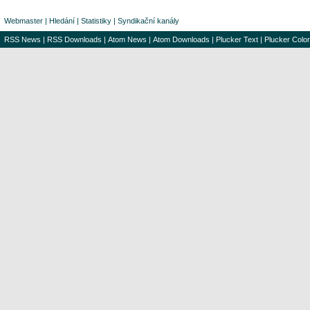
Webmaster
|
Hledání
|
Statistiky
|
Syndikační kanály
RSS News
|
RSS Downloads
|
Atom News
|
Atom Downloads
|
Plucker Text
|
Plucker Color