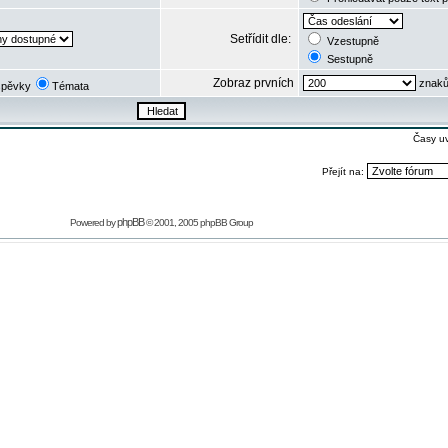
Setřídit dle:
Vzestupně
Sestupně
Zobraz prvních
znaků
spěvky
Témata
Časy u
Přejít na:
phpBB
Powered by
© 2001, 2005 phpBB Group