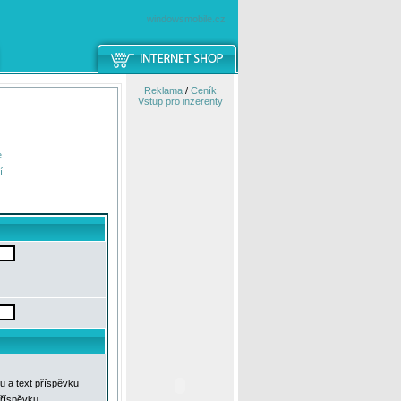
windowsmobile.cz
Reklama
/
Ceník
Vstup pro inzerenty
e
í
u a text příspěvku
příspěvku