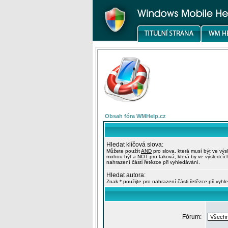
Obsah fóra WMHelp.cz
Hledat klíčová slova:
Můžete použít
AND
pro slova, která musí být ve výs
mohou být a
NOT
pro taková, která by ve výsledcíc
nahrazení části řetězce při vyhledávání.
Hledat autora:
Znak * použijte pro nahrazení části řetězce při vyhl
Fórum: