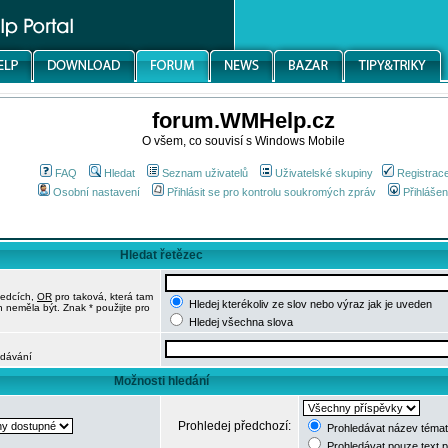
forum.WMHelp.cz
O všem, co souvisí s Windows Mobile
FAQ
Hledat
Seznam uživatelů
Uživatelské skupiny
Registrac
Osobní nastavení
Přihlásit se pro kontrolu soukromých zpráv
Přihlášen
Hledat řetězec
ledcích,
OR
pro taková, která tam
Hledej kterékoliv ze slov nebo výraz jak je uveden
h neměla být. Znak * použijte pro
Hledej všechna slova
edávání
Možnosti hledání
Prohledej předchozí:
Prohledávat název témat
Prohledávat pouze text 