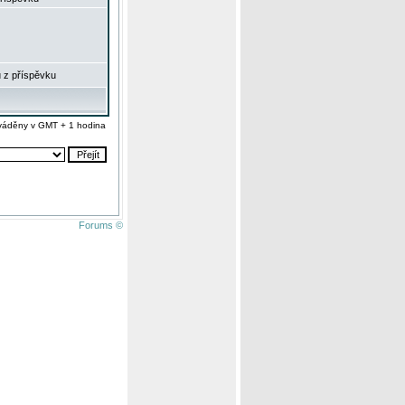
 z příspěvku
váděny v GMT + 1 hodina
Forums ©