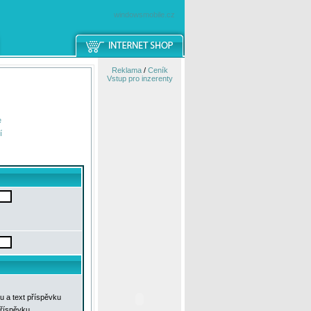
windowsmobile.cz
Reklama
/
Ceník
Vstup pro inzerenty
e
í
u a text příspěvku
příspěvku