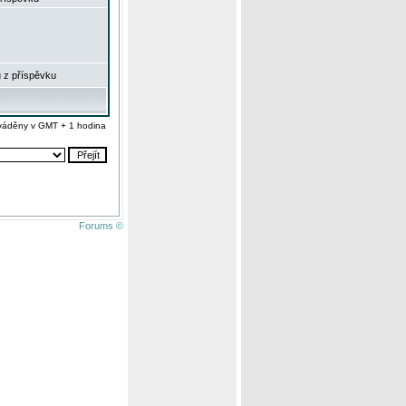
 z příspěvku
váděny v GMT + 1 hodina
Forums ©