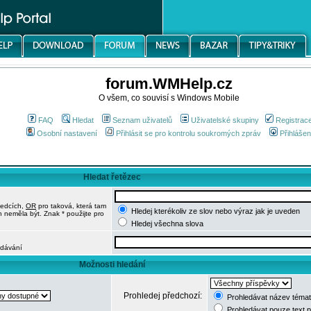
forum.WMHelp.cz
O všem, co souvisí s Windows Mobile
FAQ
Hledat
Seznam uživatelů
Uživatelské skupiny
Registrac
Osobní nastavení
Přihlásit se pro kontrolu soukromých zpráv
Přihlášen
Hledat řetězec
ledcích,
OR
pro taková, která tam
Hledej kterékoliv ze slov nebo výraz jak je uveden
h neměla být. Znak * použijte pro
Hledej všechna slova
edávání
Možnosti hledání
Prohledej předchozí:
Prohledávat název témat
Prohledávat pouze text 