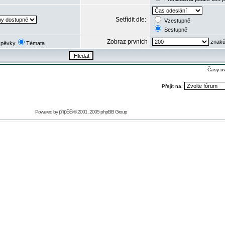
Setřídit dle:
Vzestupně
Sestupně
Zobraz prvních
znaků
spěvky
Témata
Časy u
Přejít na:
phpBB
Powered by
© 2001, 2005 phpBB Group