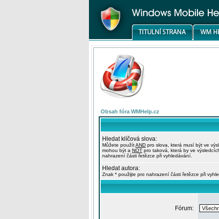
Obsah fóra WMHelp.cz
Hledat klíčová slova:
Můžete použít
AND
pro slova, která musí být ve výs
mohou být a
NOT
pro taková, která by ve výsledcíc
nahrazení části řetězce při vyhledávání.
Hledat autora:
Znak * použijte pro nahrazení části řetězce při vyhl
Fórum: