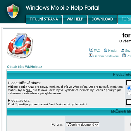
fo
O všem
FAQ
Hledat
Sez
Osobní nastavení
Při
Obsah fóra WMHelp.cz
Hledat řet
Hledat klíčová slova:
Můžete použít
AND
pro slova, která musí být ve výsledcích,
OR
pro taková, která tam
mohou být a
NOT
pro taková, která by ve výsledcích neměla být. Znak * použijte pro
nahrazení části řetězce při vyhledávání.
Hledat autora:
Znak * použijte pro nahrazení části řetězce při vyhledávání
Možnosti hl
Fórum: