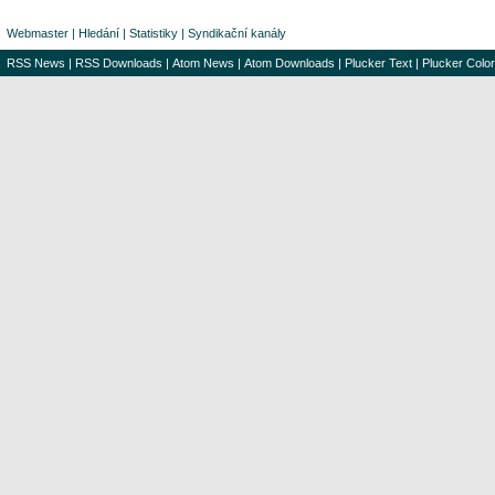
Webmaster
|
Hledání
|
Statistiky
|
Syndikační kanály
RSS News
|
RSS Downloads
|
Atom News
|
Atom Downloads
|
Plucker Text
|
Plucker Color