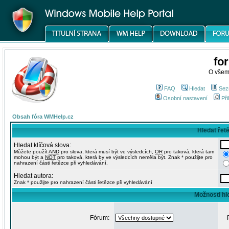
fo
O všem
FAQ
Hledat
Sez
Osobní nastavení
Při
Obsah fóra WMHelp.cz
Hledat řet
Hledat klíčová slova:
Můžete použít
AND
pro slova, která musí být ve výsledcích,
OR
pro taková, která tam
mohou být a
NOT
pro taková, která by ve výsledcích neměla být. Znak * použijte pro
nahrazení části řetězce při vyhledávání.
Hledat autora:
Znak * použijte pro nahrazení části řetězce při vyhledávání
Možnosti hl
Fórum: