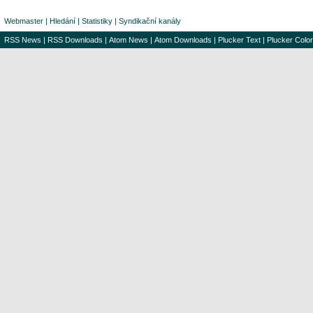
Webmaster
|
Hledání
|
Statistiky
|
Syndikační kanály
RSS News
|
RSS Downloads
|
Atom News
|
Atom Downloads
|
Plucker Text
|
Plucker Color