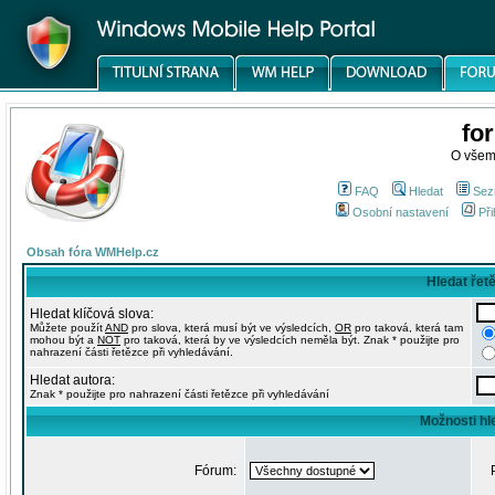
fo
O všem
FAQ
Hledat
Sez
Osobní nastavení
Při
Obsah fóra WMHelp.cz
Hledat řet
Hledat klíčová slova:
Můžete použít
AND
pro slova, která musí být ve výsledcích,
OR
pro taková, která tam
mohou být a
NOT
pro taková, která by ve výsledcích neměla být. Znak * použijte pro
nahrazení části řetězce při vyhledávání.
Hledat autora:
Znak * použijte pro nahrazení části řetězce při vyhledávání
Možnosti hl
Fórum: