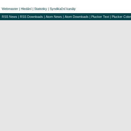
Webmaster
|
Hledání
|
Statistiky
|
Syndikační kanály
RSS News
|
RSS Downloads
|
Atom News
|
Atom Downloads
|
Plucker Text
|
Plucker Color