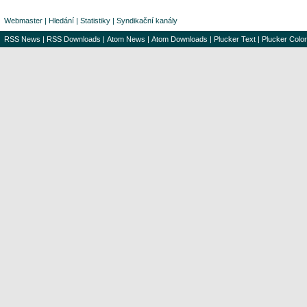
Webmaster
|
Hledání
|
Statistiky
|
Syndikační kanály
RSS News
|
RSS Downloads
|
Atom News
|
Atom Downloads
|
Plucker Text
|
Plucker Color