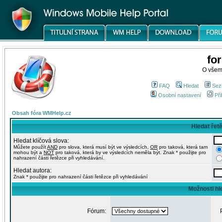
fo
O všem
FAQ
Hledat
Sez
Osobní nastavení
Při
Obsah fóra WMHelp.cz
Hledat řet
Hledat klíčová slova:
Můžete použít
AND
pro slova, která musí být ve výsledcích,
OR
pro taková, která tam
mohou být a
NOT
pro taková, která by ve výsledcích neměla být. Znak * použijte pro
nahrazení části řetězce při vyhledávání.
Hledat autora:
Znak * použijte pro nahrazení části řetězce při vyhledávání
Možnosti hl
Fórum: