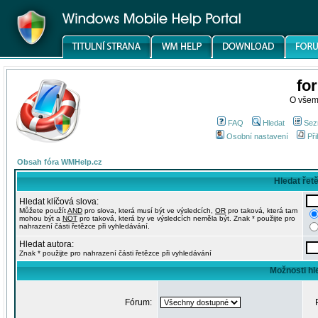
fo
O všem
FAQ
Hledat
Sez
Osobní nastavení
Při
Obsah fóra WMHelp.cz
Hledat řet
Hledat klíčová slova:
Můžete použít
AND
pro slova, která musí být ve výsledcích,
OR
pro taková, která tam
mohou být a
NOT
pro taková, která by ve výsledcích neměla být. Znak * použijte pro
nahrazení části řetězce při vyhledávání.
Hledat autora:
Znak * použijte pro nahrazení části řetězce při vyhledávání
Možnosti hl
Fórum: