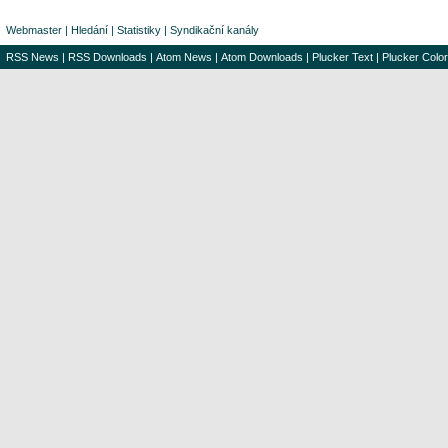
Webmaster
|
Hledání
|
Statistiky
|
Syndikační kanály
RSS News
|
RSS Downloads
|
Atom News
|
Atom Downloads
|
Plucker Text
|
Plucker Color