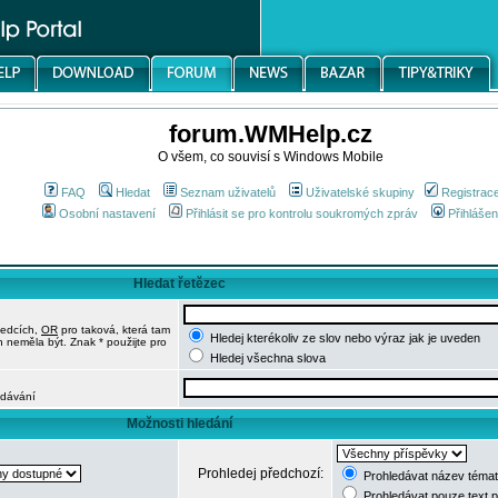
forum.WMHelp.cz
O všem, co souvisí s Windows Mobile
FAQ
Hledat
Seznam uživatelů
Uživatelské skupiny
Registrac
Osobní nastavení
Přihlásit se pro kontrolu soukromých zpráv
Přihlášen
Hledat řetězec
ledcích,
OR
pro taková, která tam
Hledej kterékoliv ze slov nebo výraz jak je uveden
h neměla být. Znak * použijte pro
Hledej všechna slova
edávání
Možnosti hledání
Prohledej předchozí:
Prohledávat název témat
Prohledávat pouze text 