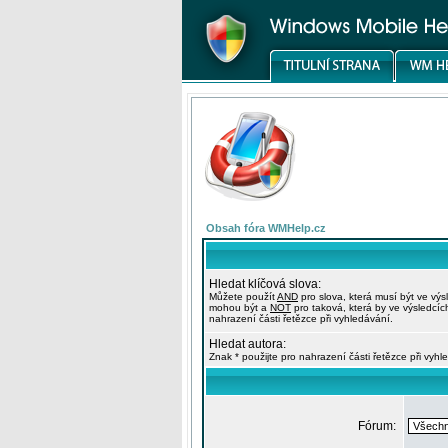
Obsah fóra WMHelp.cz
Hledat klíčová slova:
Můžete použít
AND
pro slova, která musí být ve výs
mohou být a
NOT
pro taková, která by ve výsledcíc
nahrazení části řetězce při vyhledávání.
Hledat autora:
Znak * použijte pro nahrazení části řetězce při vyhl
Fórum: