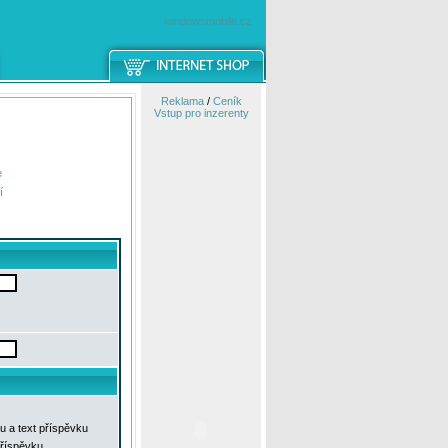
windowsmobile.cz
Reklama
/
Ceník
Vstup pro inzerenty
e
í
u a text příspěvku
příspěvku