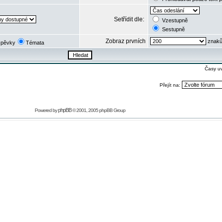
Setřídit dle:
Vzestupně
Sestupně
Zobraz prvních
znaků
spěvky
Témata
Časy u
Přejít na:
phpBB
Powered by
© 2001, 2005 phpBB Group