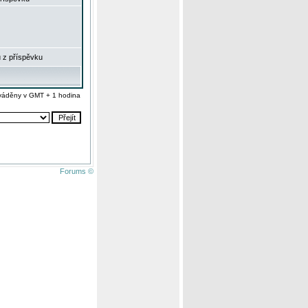
 z příspěvku
váděny v GMT + 1 hodina
Forums ©