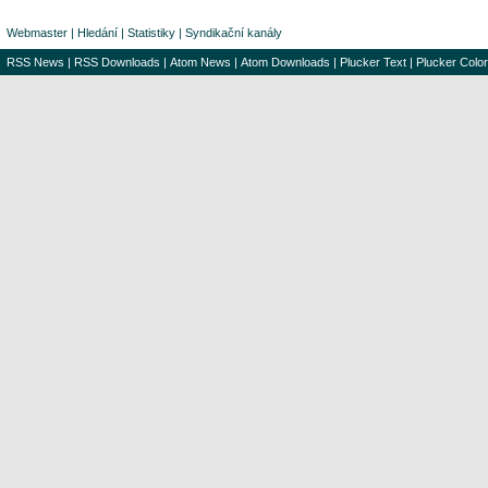
Webmaster
|
Hledání
|
Statistiky
|
Syndikační kanály
RSS News
|
RSS Downloads
|
Atom News
|
Atom Downloads
|
Plucker Text
|
Plucker Color