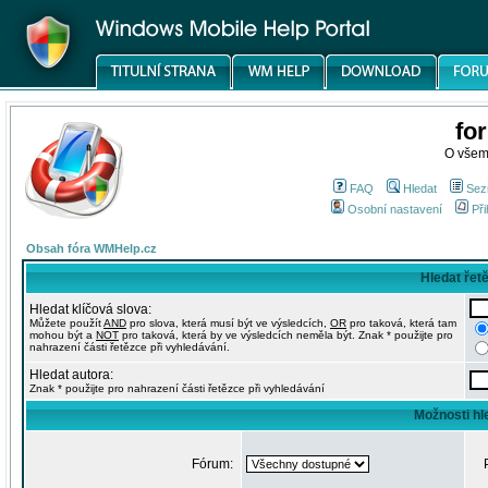
fo
O všem
FAQ
Hledat
Sez
Osobní nastavení
Při
Obsah fóra WMHelp.cz
Hledat řet
Hledat klíčová slova:
Můžete použít
AND
pro slova, která musí být ve výsledcích,
OR
pro taková, která tam
mohou být a
NOT
pro taková, která by ve výsledcích neměla být. Znak * použijte pro
nahrazení části řetězce při vyhledávání.
Hledat autora:
Znak * použijte pro nahrazení části řetězce při vyhledávání
Možnosti hl
Fórum: