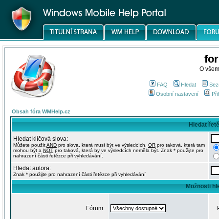
fo
O všem
FAQ
Hledat
Sez
Osobní nastavení
Při
Obsah fóra WMHelp.cz
Hledat řet
Hledat klíčová slova:
Můžete použít
AND
pro slova, která musí být ve výsledcích,
OR
pro taková, která tam
mohou být a
NOT
pro taková, která by ve výsledcích neměla být. Znak * použijte pro
nahrazení části řetězce při vyhledávání.
Hledat autora:
Znak * použijte pro nahrazení části řetězce při vyhledávání
Možnosti hl
Fórum: