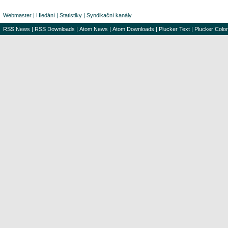
Webmaster
|
Hledání
|
Statistiky
|
Syndikační kanály
RSS News
|
RSS Downloads
|
Atom News
|
Atom Downloads
|
Plucker Text
|
Plucker Color