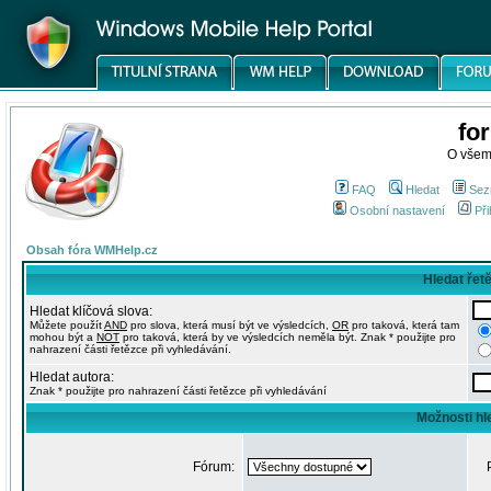
fo
O všem
FAQ
Hledat
Sez
Osobní nastavení
Při
Obsah fóra WMHelp.cz
Hledat řet
Hledat klíčová slova:
Můžete použít
AND
pro slova, která musí být ve výsledcích,
OR
pro taková, která tam
mohou být a
NOT
pro taková, která by ve výsledcích neměla být. Znak * použijte pro
nahrazení části řetězce při vyhledávání.
Hledat autora:
Znak * použijte pro nahrazení části řetězce při vyhledávání
Možnosti hl
Fórum: