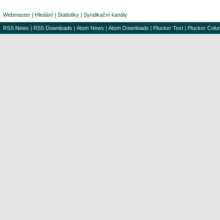
Webmaster
|
Hledání
|
Statistiky
|
Syndikační kanály
RSS News
|
RSS Downloads
|
Atom News
|
Atom Downloads
|
Plucker Text
|
Plucker Color