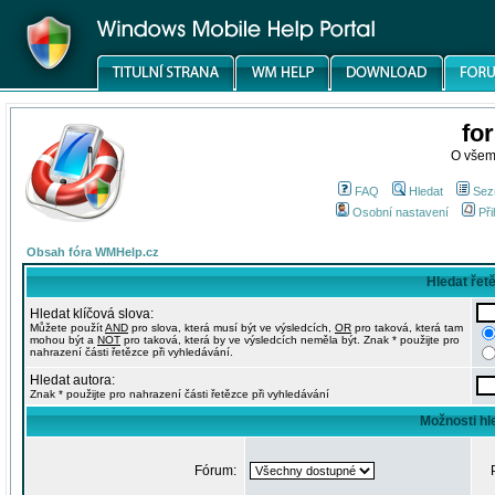
fo
O všem
FAQ
Hledat
Sez
Osobní nastavení
Při
Obsah fóra WMHelp.cz
Hledat řet
Hledat klíčová slova:
Můžete použít
AND
pro slova, která musí být ve výsledcích,
OR
pro taková, která tam
mohou být a
NOT
pro taková, která by ve výsledcích neměla být. Znak * použijte pro
nahrazení části řetězce při vyhledávání.
Hledat autora:
Znak * použijte pro nahrazení části řetězce při vyhledávání
Možnosti hl
Fórum: