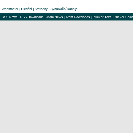
Webmaster
|
Hledání
|
Statistiky
|
Syndikační kanály
RSS News
|
RSS Downloads
|
Atom News
|
Atom Downloads
|
Plucker Text
|
Plucker Color