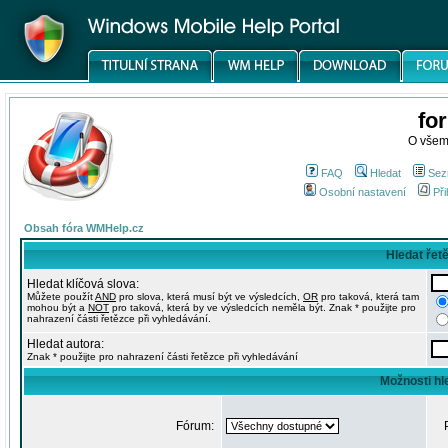
fo
O všem
FAQ
Hledat
Sez
Osobní nastavení
Při
Obsah fóra WMHelp.cz
Hledat řet
Hledat klíčová slova:
Můžete použít
AND
pro slova, která musí být ve výsledcích,
OR
pro taková, která tam
mohou být a
NOT
pro taková, která by ve výsledcích neměla být. Znak * použijte pro
nahrazení části řetězce při vyhledávání.
Hledat autora:
Znak * použijte pro nahrazení části řetězce při vyhledávání
Možnosti hl
Fórum: