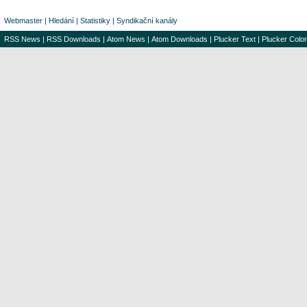
Webmaster
|
Hledání
|
Statistiky
|
Syndikační kanály
RSS News
|
RSS Downloads
|
Atom News
|
Atom Downloads
|
Plucker Text
|
Plucker Color