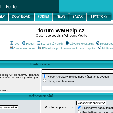
forum.WMHelp.cz
O všem, co souvisí s Windows Mobile
FAQ
Hledat
Seznam uživatelů
Uživatelské skupiny
Registrac
Osobní nastavení
Přihlásit se pro kontrolu soukromých zpráv
Přihlášen
Hledat řetězec
ledcích,
OR
pro taková, která tam
Hledej kterékoliv ze slov nebo výraz jak je uveden
h neměla být. Znak * použijte pro
Hledej všechna slova
edávání
Možnosti hledání
Prohledej předchozí:
Prohledávat název témat
Prohledávat pouze text 