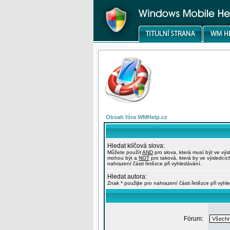
Obsah fóra WMHelp.cz
Hledat klíčová slova:
Můžete použít
AND
pro slova, která musí být ve výs
mohou být a
NOT
pro taková, která by ve výsledcíc
nahrazení části řetězce při vyhledávání.
Hledat autora:
Znak * použijte pro nahrazení části řetězce při vyhl
Fórum: