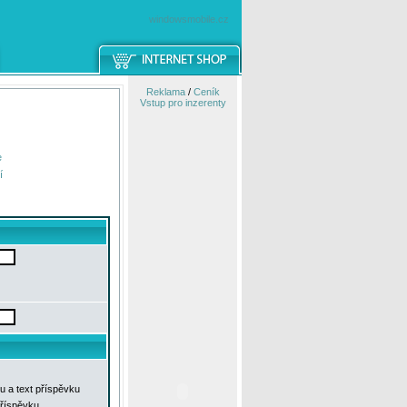
windowsmobile.cz
Reklama
/
Ceník
Vstup pro inzerenty
e
í
u a text příspěvku
příspěvku