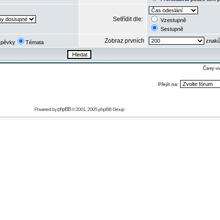
Setřídit dle:
Vzestupně
Sestupně
Zobraz prvních
znaků
spěvky
Témata
Časy u
Přejít na:
phpBB
Powered by
© 2001, 2005 phpBB Group