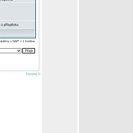
 z příspěvku
váděny v GMT + 1 hodina
Forums ©