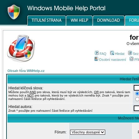
fo
O všem
FAQ
Hledat
Sez
Osobní nastavení
Při
Obsah fóra WMHelp.cz
Hledat řet
Hledat klíčová slova:
Můžete použít
AND
pro slova, která musí být ve výsledcích,
OR
pro taková, která tam
mohou být a
NOT
pro taková, která by ve výsledcích neměla být. Znak * použijte pro
nahrazení části řetězce při vyhledávání.
Hledat autora:
Znak * použijte pro nahrazení části řetězce při vyhledávání
Možnosti hl
Fórum: