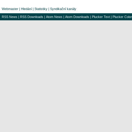
Webmaster
|
Hledání
|
Statistiky
|
Syndikační kanály
RSS News
|
RSS Downloads
|
Atom News
|
Atom Downloads
|
Plucker Text
|
Plucker Color