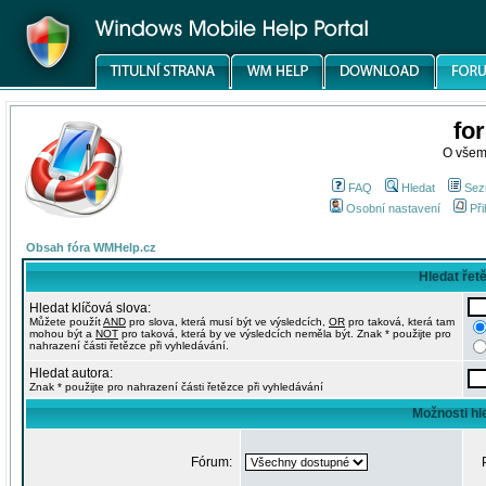
fo
O všem
FAQ
Hledat
Sez
Osobní nastavení
Při
Obsah fóra WMHelp.cz
Hledat řet
Hledat klíčová slova:
Můžete použít
AND
pro slova, která musí být ve výsledcích,
OR
pro taková, která tam
mohou být a
NOT
pro taková, která by ve výsledcích neměla být. Znak * použijte pro
nahrazení části řetězce při vyhledávání.
Hledat autora:
Znak * použijte pro nahrazení části řetězce při vyhledávání
Možnosti hl
Fórum: