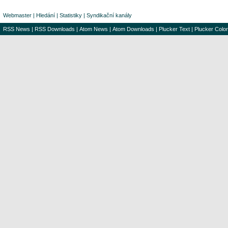
Webmaster
|
Hledání
|
Statistiky
|
Syndikační kanály
RSS News
|
RSS Downloads
|
Atom News
|
Atom Downloads
|
Plucker Text
|
Plucker Color