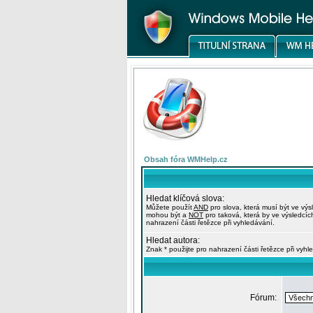
Obsah fóra WMHelp.cz
Hledat klíčová slova:
Můžete použít
AND
pro slova, která musí být ve výs
mohou být a
NOT
pro taková, která by ve výsledcíc
nahrazení části řetězce při vyhledávání.
Hledat autora:
Znak * použijte pro nahrazení části řetězce při vyhl
Fórum: