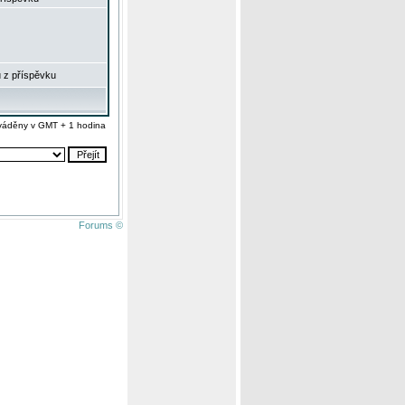
 z příspěvku
váděny v GMT + 1 hodina
Forums ©