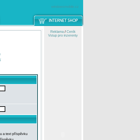
windowsmobile.cz
Reklama
/
Ceník
Vstup pro inzerenty
e
í
u a text příspěvku
příspěvku