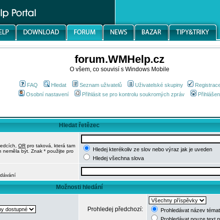
forum.WMHelp.cz
O všem, co souvisí s Windows Mobile
FAQ
Hledat
Seznam uživatelů
Uživatelské skupiny
Registrac
Osobní nastavení
Přihlásit se pro kontrolu soukromých zpráv
Přihlášen
Hledat řetězec
ledcích,
OR
pro taková, která tam
Hledej kterékoliv ze slov nebo výraz jak je uveden
h neměla být. Znak * použijte pro
Hledej všechna slova
edávání
Možnosti hledání
Prohledej předchozí:
Prohledávat název témat
Prohledávat pouze text 