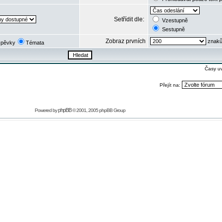
Setřídit dle:
Vzestupně
Sestupně
Zobraz prvních
znaků
spěvky
Témata
Časy u
Přejít na:
phpBB
Powered by
© 2001, 2005 phpBB Group