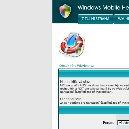
Obsah fóra WMHelp.cz
Hledat klíčová slova:
Můžete použít
AND
pro slova, která musí být ve výs
mohou být a
NOT
pro taková, která by ve výsledcíc
nahrazení části řetězce při vyhledávání.
Hledat autora:
Znak * použijte pro nahrazení části řetězce při vyhl
Fórum: