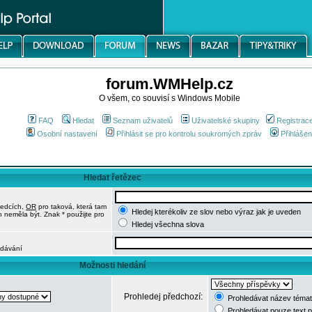
forum.WMHelp.cz
O všem, co souvisí s Windows Mobile
FAQ
Hledat
Seznam uživatelů
Uživatelské skupiny
Registrac
Osobní nastavení
Přihlásit se pro kontrolu soukromých zpráv
Přihlášen
Hledat řetězec
ledcích,
OR
pro taková, která tam
Hledej kterékoliv ze slov nebo výraz jak je uveden
h neměla být. Znak * použijte pro
Hledej všechna slova
edávání
Možnosti hledání
Prohledej předchozí:
Prohledávat název témat
Prohledávat pouze text 