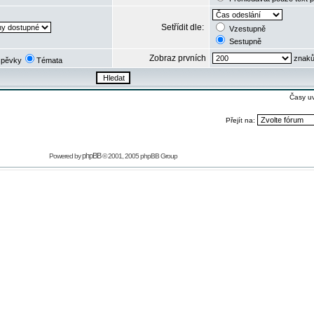
Setřídit dle:
Vzestupně
Sestupně
Zobraz prvních
znaků
spěvky
Témata
Časy u
Přejít na:
phpBB
Powered by
© 2001, 2005 phpBB Group