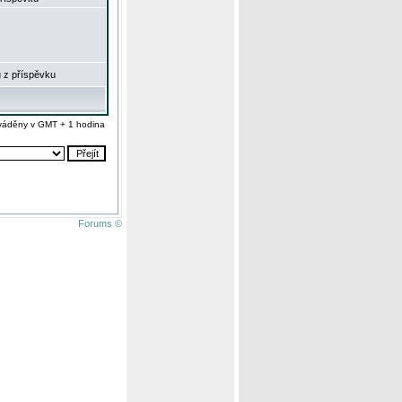
 z příspěvku
váděny v GMT + 1 hodina
Forums ©