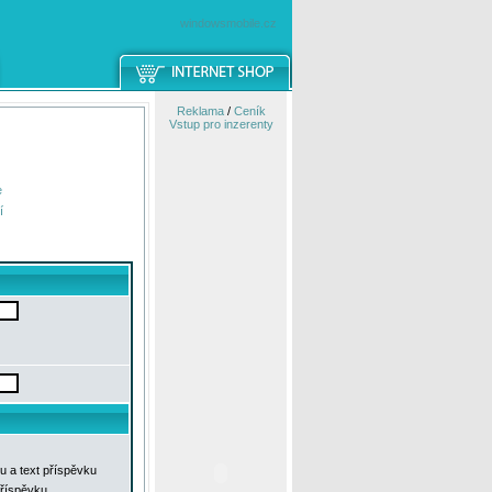
windowsmobile.cz
Reklama
/
Ceník
Vstup pro inzerenty
e
í
u a text příspěvku
příspěvku