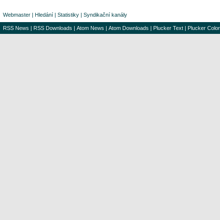
Webmaster
|
Hledání
|
Statistiky
|
Syndikační kanály
RSS News
|
RSS Downloads
|
Atom News
|
Atom Downloads
|
Plucker Text
|
Plucker Color