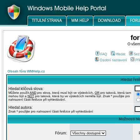
fo
O všem
FAQ
Hledat
Sez
Osobní nastavení
Při
Obsah fóra WMHelp.cz
Hledat řet
Hledat klíčová slova:
Můžete použít
AND
pro slova, která musí být ve výsledcích,
OR
pro taková, která tam
mohou být a
NOT
pro taková, která by ve výsledcích neměla být. Znak * použijte pro
nahrazení části řetězce při vyhledávání.
Hledat autora:
Znak * použijte pro nahrazení části řetězce při vyhledávání
Možnosti hl
Fórum: