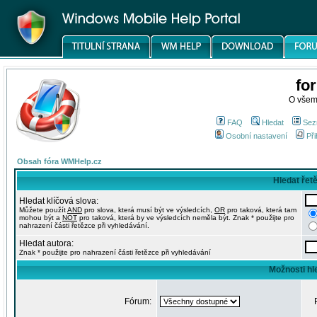
fo
O všem
FAQ
Hledat
Sez
Osobní nastavení
Při
Obsah fóra WMHelp.cz
Hledat řet
Hledat klíčová slova:
Můžete použít
AND
pro slova, která musí být ve výsledcích,
OR
pro taková, která tam
mohou být a
NOT
pro taková, která by ve výsledcích neměla být. Znak * použijte pro
nahrazení části řetězce při vyhledávání.
Hledat autora:
Znak * použijte pro nahrazení části řetězce při vyhledávání
Možnosti hl
Fórum: