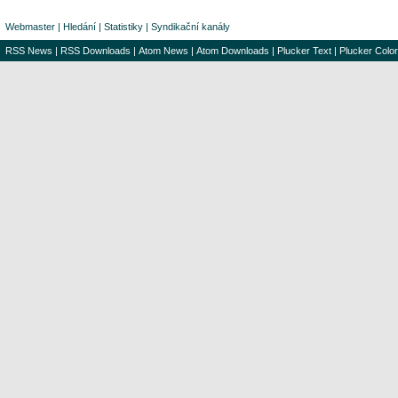
Webmaster
|
Hledání
|
Statistiky
|
Syndikační kanály
RSS News
|
RSS Downloads
|
Atom News
|
Atom Downloads
|
Plucker Text
|
Plucker Color