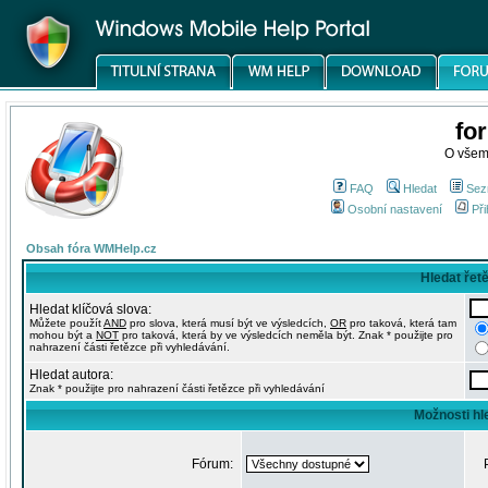
fo
O všem
FAQ
Hledat
Sez
Osobní nastavení
Při
Obsah fóra WMHelp.cz
Hledat řet
Hledat klíčová slova:
Můžete použít
AND
pro slova, která musí být ve výsledcích,
OR
pro taková, která tam
mohou být a
NOT
pro taková, která by ve výsledcích neměla být. Znak * použijte pro
nahrazení části řetězce při vyhledávání.
Hledat autora:
Znak * použijte pro nahrazení části řetězce při vyhledávání
Možnosti hl
Fórum: