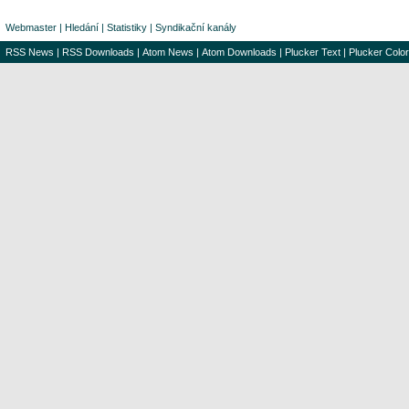
Webmaster
|
Hledání
|
Statistiky
|
Syndikační kanály
RSS News
|
RSS Downloads
|
Atom News
|
Atom Downloads
|
Plucker Text
|
Plucker Color