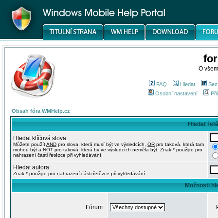
fo
O všem
FAQ
Hledat
Sez
Osobní nastavení
Při
Obsah fóra WMHelp.cz
Hledat řet
Hledat klíčová slova:
Můžete použít
AND
pro slova, která musí být ve výsledcích,
OR
pro taková, která tam
mohou být a
NOT
pro taková, která by ve výsledcích neměla být. Znak * použijte pro
nahrazení části řetězce při vyhledávání.
Hledat autora:
Znak * použijte pro nahrazení části řetězce při vyhledávání
Možnosti hl
Fórum: