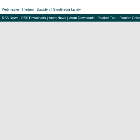
Webmaster
|
Hledání
|
Statistiky
|
Syndikační kanály
RSS News
|
RSS Downloads
|
Atom News
|
Atom Downloads
|
Plucker Text
|
Plucker Color