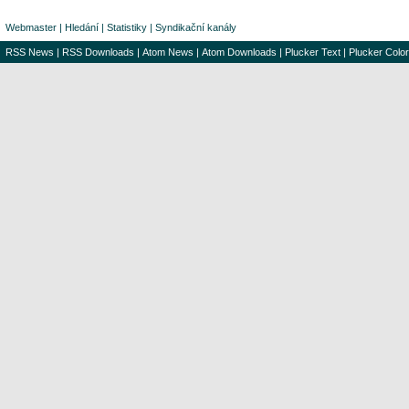
Webmaster
|
Hledání
|
Statistiky
|
Syndikační kanály
RSS News
|
RSS Downloads
|
Atom News
|
Atom Downloads
|
Plucker Text
|
Plucker Color