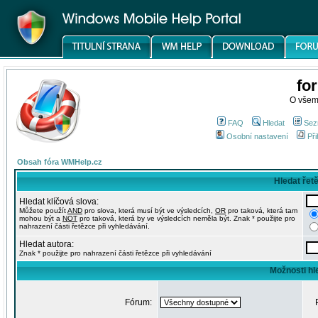
fo
O všem
FAQ
Hledat
Sez
Osobní nastavení
Při
Obsah fóra WMHelp.cz
Hledat řet
Hledat klíčová slova:
Můžete použít
AND
pro slova, která musí být ve výsledcích,
OR
pro taková, která tam
mohou být a
NOT
pro taková, která by ve výsledcích neměla být. Znak * použijte pro
nahrazení části řetězce při vyhledávání.
Hledat autora:
Znak * použijte pro nahrazení části řetězce při vyhledávání
Možnosti hl
Fórum: