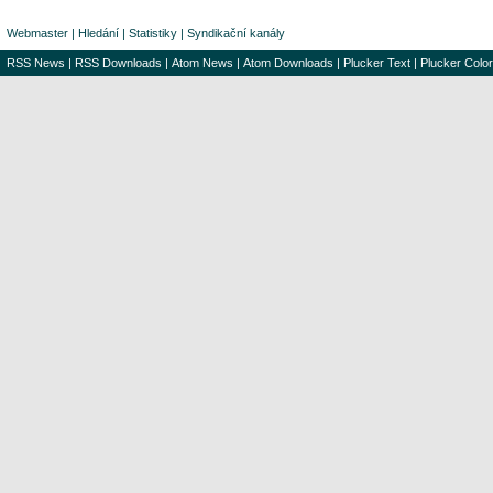
Webmaster
|
Hledání
|
Statistiky
|
Syndikační kanály
RSS News
|
RSS Downloads
|
Atom News
|
Atom Downloads
|
Plucker Text
|
Plucker Color