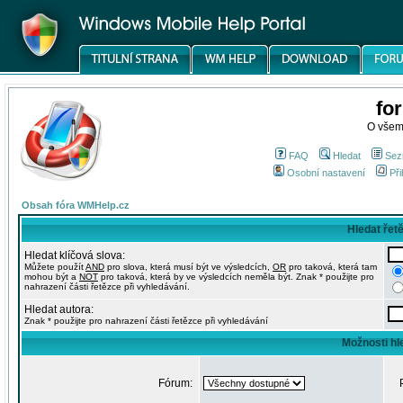
fo
O všem
FAQ
Hledat
Sez
Osobní nastavení
Při
Obsah fóra WMHelp.cz
Hledat řet
Hledat klíčová slova:
Můžete použít
AND
pro slova, která musí být ve výsledcích,
OR
pro taková, která tam
mohou být a
NOT
pro taková, která by ve výsledcích neměla být. Znak * použijte pro
nahrazení části řetězce při vyhledávání.
Hledat autora:
Znak * použijte pro nahrazení části řetězce při vyhledávání
Možnosti hl
Fórum: