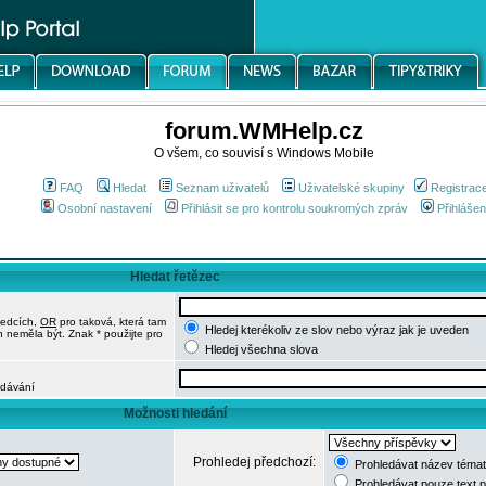
forum.WMHelp.cz
O všem, co souvisí s Windows Mobile
FAQ
Hledat
Seznam uživatelů
Uživatelské skupiny
Registrac
Osobní nastavení
Přihlásit se pro kontrolu soukromých zpráv
Přihlášen
Hledat řetězec
ledcích,
OR
pro taková, která tam
Hledej kterékoliv ze slov nebo výraz jak je uveden
h neměla být. Znak * použijte pro
Hledej všechna slova
edávání
Možnosti hledání
Prohledej předchozí:
Prohledávat název témat
Prohledávat pouze text 