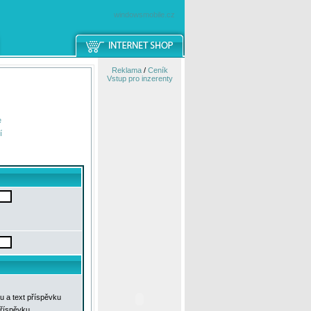
windowsmobile.cz
Reklama
/
Ceník
Vstup pro inzerenty
e
í
u a text příspěvku
příspěvku