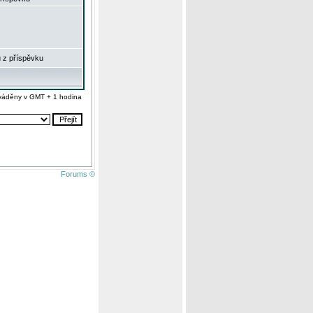
 z příspěvku
váděny v GMT + 1 hodina
Forums ©