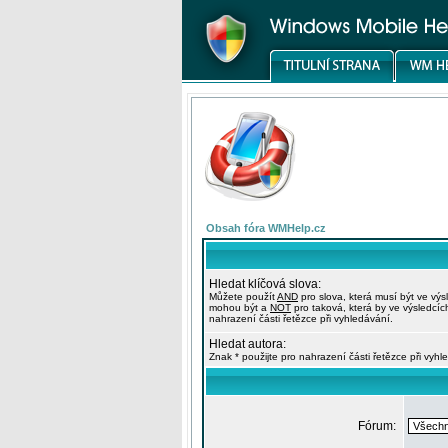
Obsah fóra WMHelp.cz
Hledat klíčová slova:
Můžete použít
AND
pro slova, která musí být ve výs
mohou být a
NOT
pro taková, která by ve výsledcíc
nahrazení části řetězce při vyhledávání.
Hledat autora:
Znak * použijte pro nahrazení části řetězce při vyhl
Fórum: