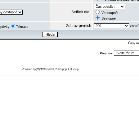
Setřídit dle:
Vzestupně
Sestupně
Zobraz prvních
znaků
spěvky
Témata
Časy u
Přejít na:
phpBB
Powered by
© 2001, 2005 phpBB Group