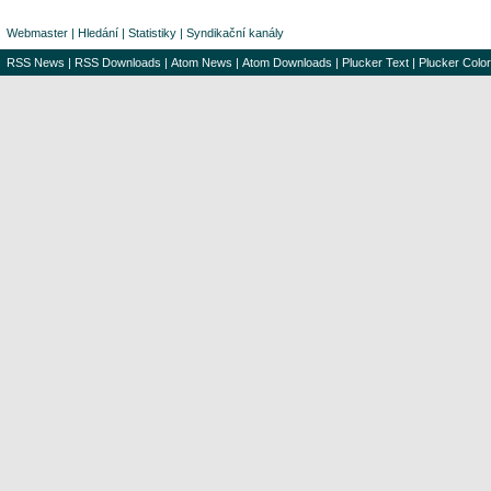
Webmaster
|
Hledání
|
Statistiky
|
Syndikační kanály
RSS News
|
RSS Downloads
|
Atom News
|
Atom Downloads
|
Plucker Text
|
Plucker Color