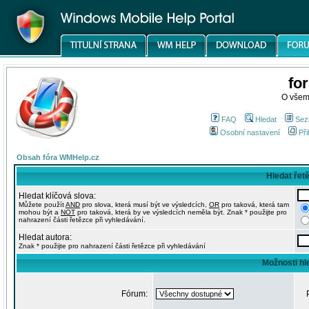
fo
O všem
FAQ
Hledat
Sez
Osobní nastavení
Při
Obsah fóra WMHelp.cz
Hledat řet
Hledat klíčová slova:
Můžete použít
AND
pro slova, která musí být ve výsledcích,
OR
pro taková, která tam
mohou být a
NOT
pro taková, která by ve výsledcích neměla být. Znak * použijte pro
nahrazení části řetězce při vyhledávání.
Hledat autora:
Znak * použijte pro nahrazení části řetězce při vyhledávání
Možnosti hl
Fórum: