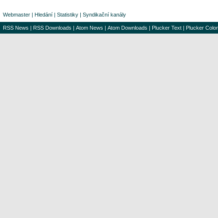
Webmaster
|
Hledání
|
Statistiky
|
Syndikační kanály
RSS News
|
RSS Downloads
|
Atom News
|
Atom Downloads
|
Plucker Text
|
Plucker Color