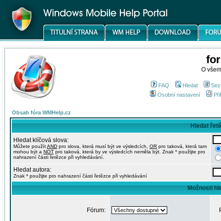
fo
O všem
FAQ
Hledat
Sez
Osobní nastavení
Při
Obsah fóra WMHelp.cz
Hledat řet
Hledat klíčová slova:
Můžete použít
AND
pro slova, která musí být ve výsledcích,
OR
pro taková, která tam
mohou být a
NOT
pro taková, která by ve výsledcích neměla být. Znak * použijte pro
nahrazení části řetězce při vyhledávání.
Hledat autora:
Znak * použijte pro nahrazení části řetězce při vyhledávání
Možnosti hl
Fórum: